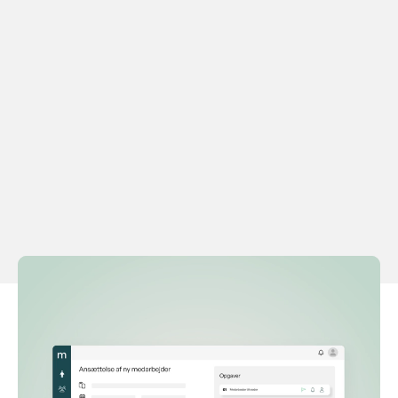
Tilpassede onboarding-forløb
Design onboarding-forløb, der er lige så unikke
som din organisation. Skræddersy