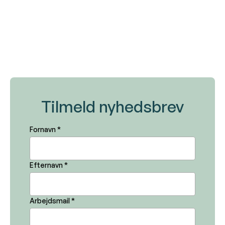
Tilmeld nyhedsbrev
Fornavn *
Efternavn *
Arbejdsmail *