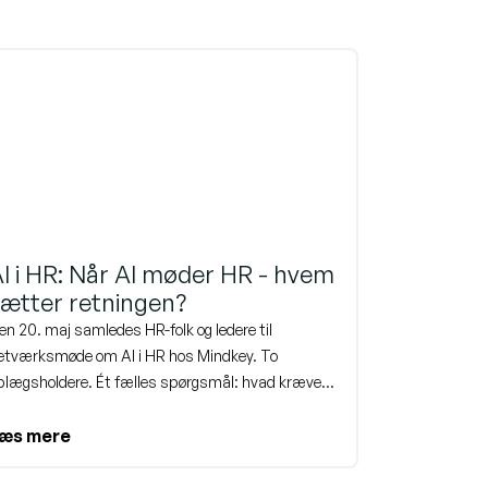
I i HR: Når AI møder HR - hvem
ætter retningen?
en 20. maj samledes HR-folk og ledere til
etværksmøde om AI i HR hos Mindkey. To
plægsholdere. Ét fælles spørgsmål: hvad kræver
et af os, når AI bliver en del af måden vi arbejder
å? Her er kort de vigtigste pointer fra dagen - og en
æs mere
nvitation til at dykke dybere ned i emnet igen på
ores webinar den 17. juni.