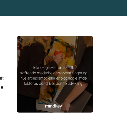
at
de