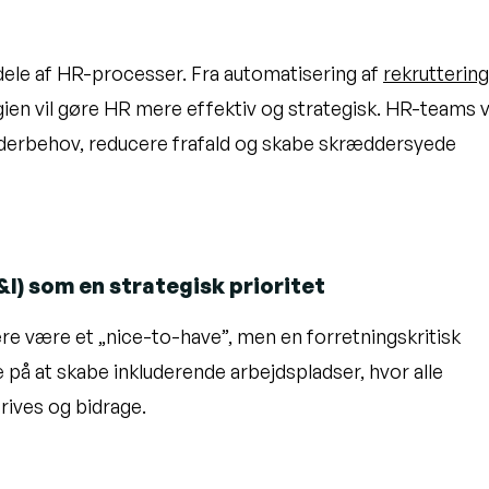
dele af HR-processer. Fra automatisering af
rekruttering
ien vil gøre HR mere effektiv og strategisk. HR-teams v
jderbehov, reducere frafald og skabe skræddersyede
I) som en strategisk prioritet
ere være et „nice-to-have”, men en forretningskritisk
de på at skabe inkluderende arbejdspladser, hvor alle
rives og bidrage.