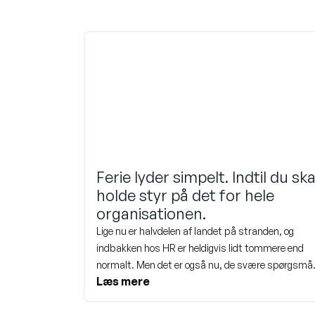
Ferie lyder simpelt. Indtil du ska
holde styr på det for hele
organisationen.
Lige nu er halvdelen af landet på stranden, og
indbakken hos HR er heldigvis lidt tommere end
normalt. Men det er også nu, de svære spørgsmål
Læs mere
stille og roligt hober sig op til, når alle er tilbage. F
ugers ferie. Det lyder enkelt, lige indtil det skal gå 