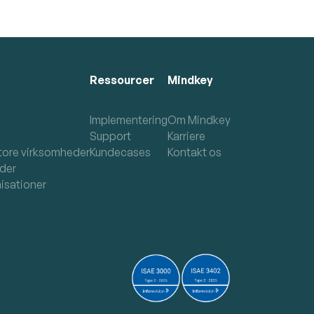
Ressourcer
Mindkey
Implementering
Om Mindkey
Support
Karriere
tore virksomheder
Kundecases
Kontakt os
der
isationer