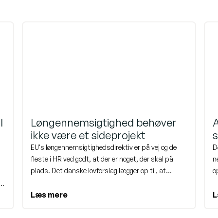
l
Løngennemsigtighed behøver
A
ikke være et sideprojekt
s
EU's løngennemsigtighedsdirektiv er på vej og de
D
fleste i HR ved godt, at der er noget, der skal på
n
plads. Det danske lovforslag lægger op til, at
o
reglerne træder i kraft 1. januar 2027. Det lyder
d
måske ikke akut, men når man kigger på alt det,
Læs mere
p
L
em
der skal dokumenteres, struktureres og
i
op
kommunikeres, er nu et godt tidspunkt at begynde.
v