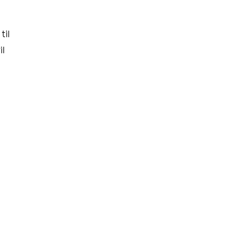
til
il