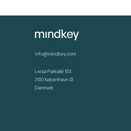
for 200 medarbejdere, tre teams og en
decemberdeadline på samme tid. Her er, hvad der
reelt driller HR - og hvad et system kan tage af sig
af.
info@mindkey.com
Lersø Parkallé 103
2100 København Ø
Danmark