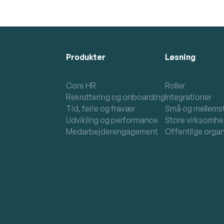
Produkter
Løsning
Core HR
Roller
Rekruttering og onboarding
Integrationer
Tid, ferie og fravær
Små og mellems
Udvikling og performance
Store virksomhe
Medarbejderengagement
Offentlige organ