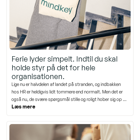
Ferie lyder simpelt. Indtil du skal
holde styr på det for hele
organisationen.
Lige nu er halvdelen af landet på stranden, og indbakken
hos HR er heldigvis lidt tommere end normalt. Men det er
også nu, de svære spørgsmål stille og roligt hober sig op til,
Læs mere
når alle er tilbage. Fem ugers ferie. Det lyder enkelt, lige indtil
det skal gå op for 200 medarbejdere, tre teams og en
decemberdeadline på samme tid. Her er, hvad der reelt
driller HR - og hvad et system kan tage af sig af.