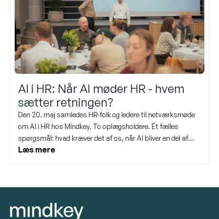
AI i HR: Når AI møder HR - hvem
sætter retningen?
Den 20. maj samledes HR-folk og ledere til netværksmøde
om AI i HR hos Mindkey. To oplægsholdere. Ét fælles
spørgsmål: hvad kræver det af os, når AI bliver en del af
Læs mere
måden vi arbejder på? Her er kort de vigtigste pointer fra
dagen - og en invitation til at dykke dybere ned i emnet igen
på vores webinar den 17. juni.