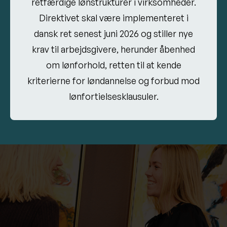
retfærdige lønstrukturer i virksomheder.
Direktivet skal være implementeret i
dansk ret senest juni 2026 og stiller nye
krav til arbejdsgivere, herunder åbenhed
om lønforhold, retten til at kende
kriterierne for løndannelse og forbud mod
lønfortielsesklausuler.
For virksomheder betyder løndirektivet ikke blot
en administrativ opgave, men også en mulighed
for at arbejde aktivt med ligestilling. Spørgsmålet
er, hvordan det vil forme arbejdsmarkedet i