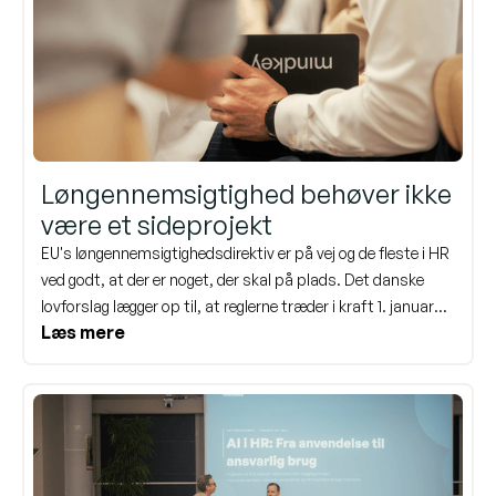
Løngennemsigtighed behøver ikke
være et sideprojekt
EU's løngennemsigtighedsdirektiv er på vej og de fleste i HR
ved godt, at der er noget, der skal på plads. Det danske
lovforslag lægger op til, at reglerne træder i kraft 1. januar
Læs mere
2027. Det lyder måske ikke akut, men når man kigger på alt
det, der skal dokumenteres, struktureres og
kommunikeres, er nu et godt tidspunkt at begynde.