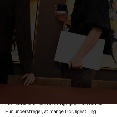
praksis - og om det er tilstrækkeligt til at skabe
reel forandring.
Vi har talt med Astrid Wodschow,
styrelsesmedlem af
Dansk Kvindesamfund
, om,
hvad det nye direktiv betyder. Astrid har en
baggrund inden for bæredygtighed og
standardisering og har arbejdet med
arbejdsforhold i både NGO’er og private
virksomheder. Hun arbejder aktivt for at fremme
ligestilling og har fulgt
løngennemsigtighedsdirektivet tæt.
For Astrid er direktivet et vigtigt skridt fremad.
Hun understreger, at mange tror, ligestilling