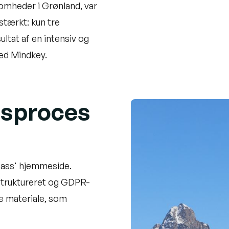
omheder i Grønland, var
stærkt: kun tre
ultat af en intensiv og
ed Mindkey.
gsproces
usass' hjemmeside.
truktureret og GDPR-
e materiale, som