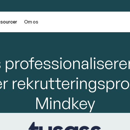
sourcer
Om os
 professionalisere
rer rekrutteringsp
Mindkey