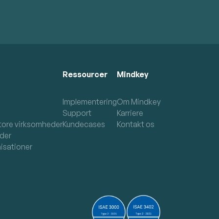
Ressourcer
Mindkey
Implementering
Om Mindkey
Support
Karriere
tore virksomheder
Kundecases
Kontakt os
der
isationer