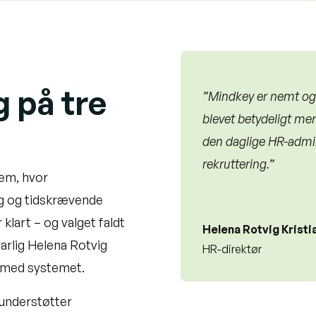
 på tre
”Mindkey er nemt og 
blevet betydeligt mer
den daglige HR-admi
rekruttering.”
em, hvor
ig og tidskrævende
klart – og valget faldt
Helena Rotvig Kristi
arlig Helena Rotvig
HR-direktør
r med systemet.
understøtter