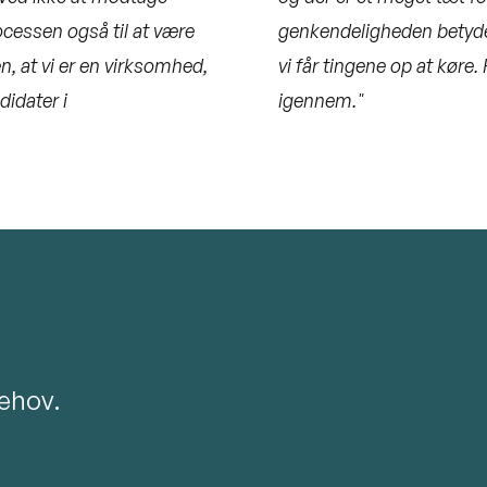
cessen også til at være
genkendeligheden betyder a
, at vi er en virksomhed,
vi får tingene op at køre.
didater i
igennem."
behov.