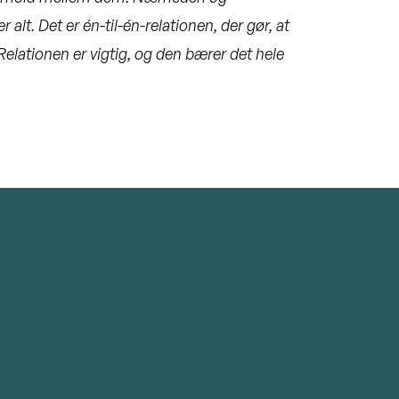
lt. Det er én-til-én-relationen, der gør, at
 Relationen er vigtig, og den bærer det hele