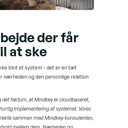
bejde der får
il at ske
kke blot et system - det er en tæt
r nærheden og den personlige relation
det faktum, at Mindkey er cloudbaseret,
ynhurtig implementering af systemet. Vores
 direkte sammen med Mindkey-konsulenten,
forhold mellem dem. Nærheden og