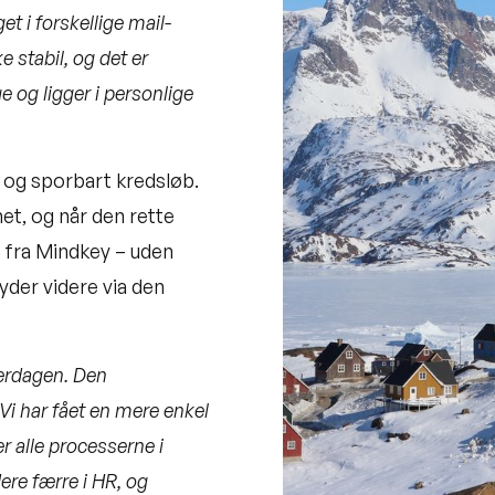
 i forskellige mail-
 stabil, og det er
 og ligger i personlige
t og sporbart kredsløb.
et, og når den rette
e fra Mindkey – uden
yder videre via den
verdagen. Den
 Vi har fået en mere enkel
r alle processerne i
ere færre i HR, og