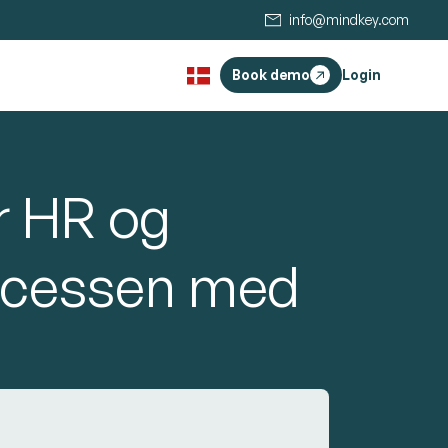
info@mindkey.com
Book demo
Login
r HR og
rocessen med