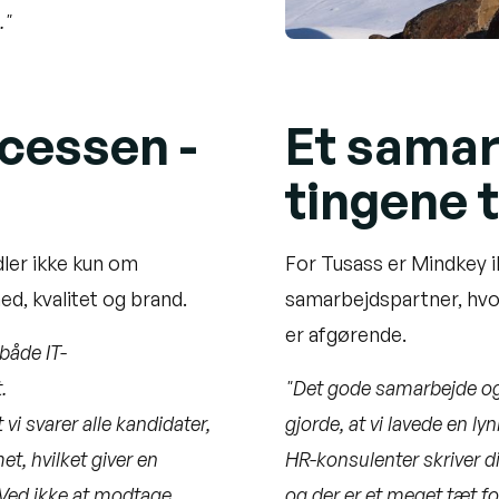
."
ocessen -
Et samar
tingene t
dler ikke kun om
For Tusass er Mindkey i
ed, kvalitet og brand.
samarbejdspartner, hvo
er afgørende.
både IT-
.
"Det gode samarbejde og 
vi svarer alle kandidater,
gjorde, at vi lavede en l
t, hvilket giver en
HR-konsulenter skriver
. Ved ikke at modtage
og der er et meget tæt 